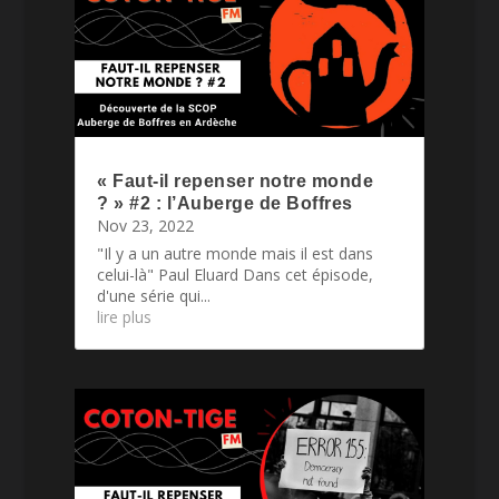
« Faut-il repenser notre monde
? » #2 : l’Auberge de Boffres
Nov 23, 2022
"Il y a un autre monde mais il est dans
celui-là" Paul Eluard Dans cet épisode,
d'une série qui...
lire plus