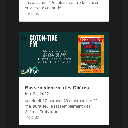
l'association "Pédalons contre le cancer"
et vice-président de...
lire plus
Rassemblement des Glières
Mai 24, 2022
Vendredi 27, samedi 28 et dimanche 29
mai aura lieu le rassemblement des
Glières. Trois jours...
lire plus