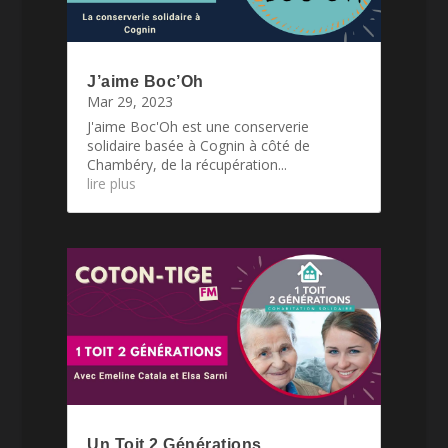
J’aime Boc’Oh
Mar 29, 2023
J'aime Boc'Oh est une conserverie
solidaire basée à Cognin à côté de
Chambéry, de la récupération...
lire plus
Un Toit 2 Générations