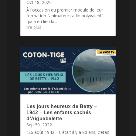
Oct 18, 2022
À l'occasion du premier module de leur
formation "animateur radio polyvalent"
qui a eu lieu la...
lire plus
Les jours heureux de Betty –
1942 – Les enfants cachés
d’Aiguebelette
Sep 30, 2022
"26 août 1942… C’était il y a 80 ans, c’était