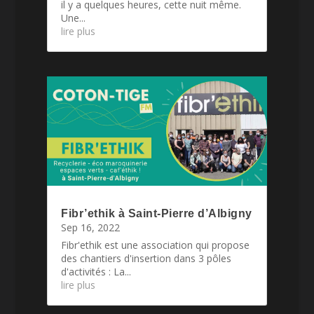
il y a quelques heures, cette nuit même.
Une...
lire plus
Fibr’ethik à Saint-Pierre d’Albigny
Sep 16, 2022
Fibr'ethik est une association qui propose
des chantiers d'insertion dans 3 pôles
d'activités : La...
lire plus