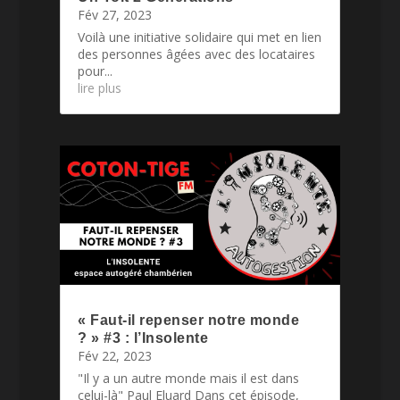
Fév 27, 2023
Voilà une initiative solidaire qui met en lien
des personnes âgées avec des locataires
pour...
lire plus
« Faut-il repenser notre monde
? » #3 : l’Insolente
Fév 22, 2023
"Il y a un autre monde mais il est dans
celui-là" Paul Eluard Dans cet épisode,