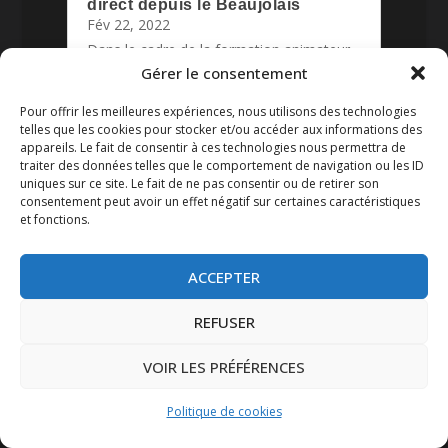
direct depuis le Beaujolais
Fév 22, 2022
Dans le cadre de la formation animateur
radio polyvalent organisée par notre
Gérer le consentement
fédération AuraFM, le...
lire plus
Pour offrir les meilleures expériences, nous utilisons des technologies
telles que les cookies pour stocker et/ou accéder aux informations des
appareils. Le fait de consentir à ces technologies nous permettra de
traiter des données telles que le comportement de navigation ou les ID
uniques sur ce site. Le fait de ne pas consentir ou de retirer son
consentement peut avoir un effet négatif sur certaines caractéristiques
et fonctions.
ACCEPTER
REFUSER
VOIR LES PRÉFÉRENCES
Coton-Tige FM : 3 émissions en
direct depuis le Beaujolais
Fév 15, 2022
Politique de cookies
Dans le cadre de la formation animateur