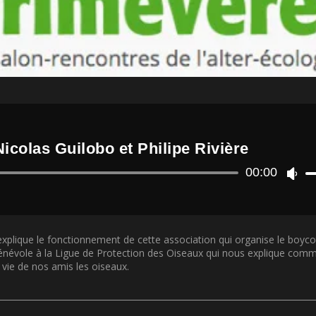
Nicolas Guilobo et Philipe Rivière
Lecteur
00:00
U
audio
t
i
l
i
xplique le fonctionnement de cette association qui organise le boyco
s
 bénévole à la Ligue de Protection des Oiseaux qui nous explique com
e
 vie de nos amis les oiseaux.
z
l
e
s