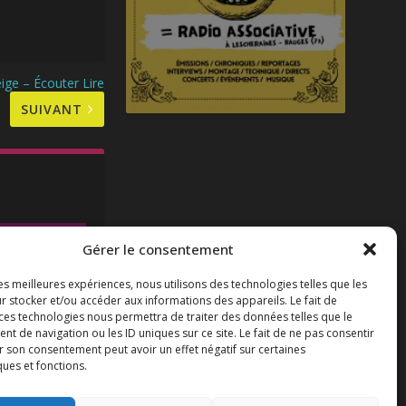
ge – Écouter Lire
SUIVANT
Gérer le consentement
les meilleures expériences, nous utilisons des technologies telles que les
r stocker et/ou accéder aux informations des appareils. Le fait de
 ces technologies nous permettra de traiter des données telles que le
 de navigation ou les ID uniques sur ce site. Le fait de ne pas consentir
r son consentement peut avoir un effet négatif sur certaines
ia
ques et fonctions.
 2 : le feu