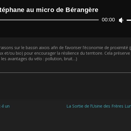
Stéphane au micro de Bérangère
Lecteur
00:00
U
audio
t
i
l
i
aisons sur le bassin aixois afin de favoriser l’économie de proximité (p
s
 et/ou bio) pour encourager la résilience du territoire. Cela préserve
e
s avantages du vélo : pollution, bruit…)
z
l
e
s
f
l
è
c
h
-il un
La Sortie de l’Usine des Frères Lu
e
s
h
a
u