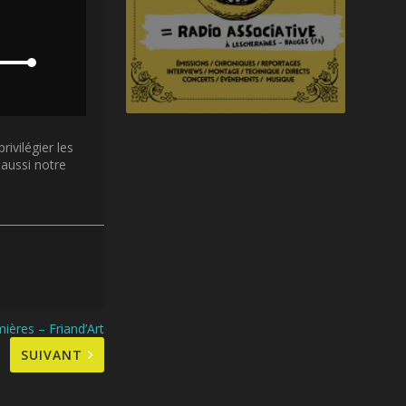
rivilégier les
 aussi notre
mières – Friand’Art
SUIVANT