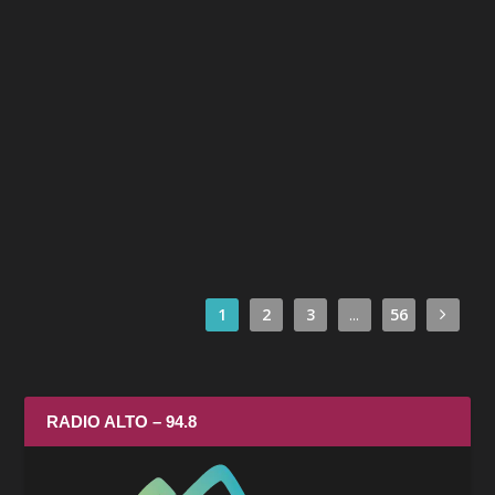
#157 Y’en a mare – Ep1 Mise en
place
par
Charlotte Petiot
|
Fév 2, 2026
|
ECOLOGIE
,
La Puce à
l'oreille
,
NOS CHRONIQUES
,
TERRITOIRE
|
0
#157 Y'en a mare - Ep1 Mise en place par Sébastien...
EN SAVOIR PLUS
1
2
3
...
56
RADIO ALTO – 94.8