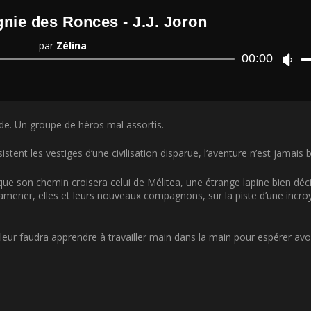
ie des Ronces - J.J. Joron
par
Zélina
Lecteur
00:00
U
audio
t
i
l
i
de. Un groupe de héros mal assortis.
s
e
z
nt les vestiges d’une civilisation disparue, l’aventure n’est jamais bi
l
e
sque son chemin croisera celui de Mélitea, une étrange lapine bien déc
s
s amener, elles et leurs nouveaux compagnons, sur la piste d’une incro
f
l
è
 leur faudra apprendre à travailler main dans la main pour espérer av
c
h
e
s
h
a