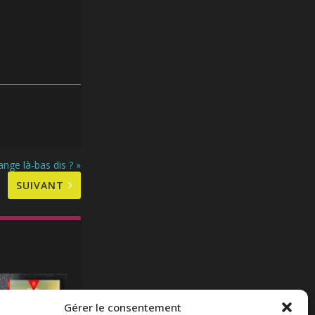
ge là-bas dis ? »
SUIVANT
Gérer le consentement