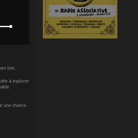
en loin.
idée à explorer
yable
oir une chance