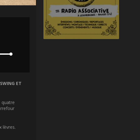
 SWING ET
, quatre
arrefour
 lèvres.