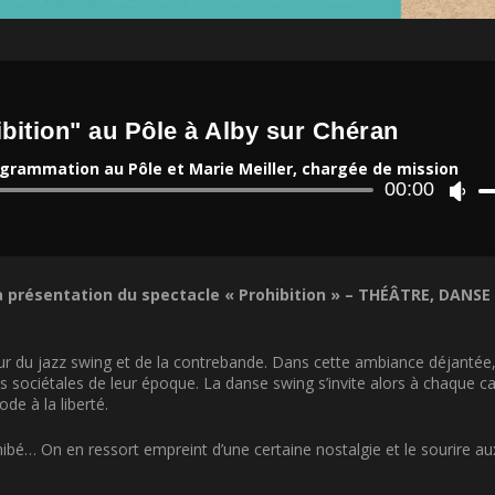
bition" au Pôle à Alby sur Chéran
grammation au Pôle et Marie Meiller, chargée de mission
Lecteur
00:00
U
audio
t
i
l
i
a présentation du spectacle « Prohibition » –
THÉÂTRE, DANSE
s
e
z
l
œur du jazz swing et de la contrebande. Dans cette ambiance déjantée
e
s sociétales de leur époque. La danse swing s’invite alors à chaque c
s
de à la liberté.
f
l
hibé… On en ressort empreint d’une certaine nostalgie et le sourire aux
è
c