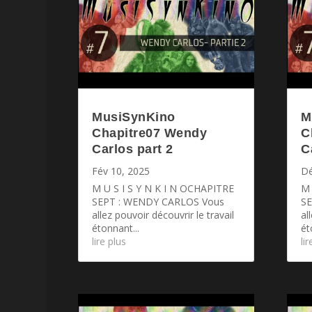
MusiSynKino
M
Chapitre07 Wendy
C
Carlos part 2
C
Fév 10, 2025
Dé
M U S I S Y N K I N OCHAPITRE
M 
SEPT : WENDY CARLOS Vous
S
allez pouvoir découvrir le travail
al
étonnant...
ét
lire plus
li