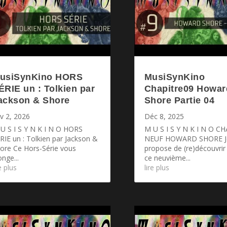
usiSynKino HORS
MusiSynKino
ÉRIE un : Tolkien par
Chapitre09 Howar
ackson & Shore
Shore Partie 04
v 2, 2026
Déc 8, 2025
U S I S Y N K I N O HORS
M U S I S Y N K I N O C
RIE un : Tolkien par Jackson &
NEUF HOWARD SHORE J
ore Ce Hors-Série vous
propose de (re)découvrir
onge...
ce neuvième...
re plus
lire plus