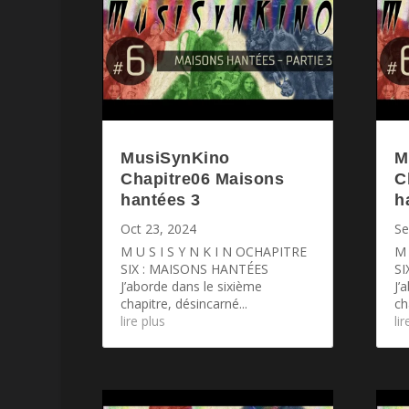
MusiSynKino
M
Chapitre06 Maisons
C
hantées 3
h
Oct 23, 2024
Se
M U S I S Y N K I N OCHAPITRE
M 
SIX : MAISONS HANTÉES
SI
J’aborde dans le sixième
J’
chapitre, désincarné...
ch
lire plus
li