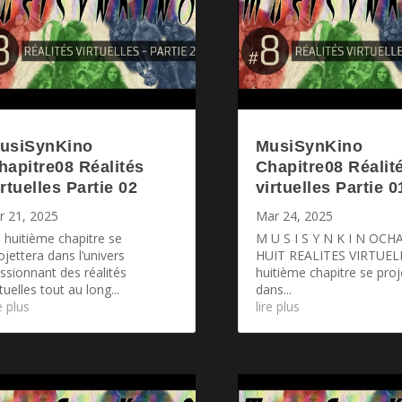
usiSynKino
MusiSynKino
hapitre08 Réalités
Chapitre08 Réalit
irtuelles Partie 02
virtuelles Partie 0
r 21, 2025
Mar 24, 2025
 huitième chapitre se
M U S I S Y N K I N OCH
ojettera dans l’univers
HUIT REALITES VIRTUEL
ssionnant des réalités
huitième chapitre se proj
rtuelles tout au long...
dans...
re plus
lire plus