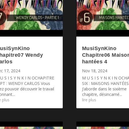
usiSynKino
MusiSynKino
hapitre07 Wendy
Chapitre06 Maiso
arlos
hantées 4
c 17, 2024
Nov 18, 2024
U S I S Y N K I N OCHAPITRE
M U S I S Y N K I N OCH
EPT : WENDY CARLOS Vous
SIX : MAISONS HANTÉES
lez pouvoir découvrir le travail
J’aborde dans le sixième
onnant...
chapitre, désincarné...
re plus
lire plus