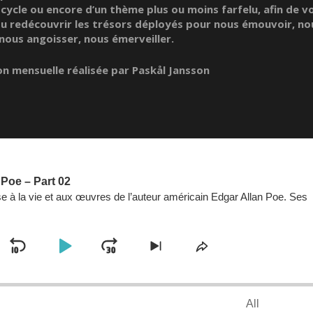
 cycle ou encore d’un thème plus ou moins farfelu, afin de v
ou redécouvrir les trésors déployés pour nous émouvoir, no
 nous angoisser, nous émerveiller.
n mensuelle réalisée par Paskål Jansson
 Poe – Part 02
se à la vie et aux œuvres de l’auteur américain Edgar Allan Poe. Ses
SKIP
PLAY
JUMP
SKIP
SHARE
K
TO
THIS
BACKWARD
PAUSE
FORWARD
VIOUS
NEXT
EPISODE
SODE
EPISODE