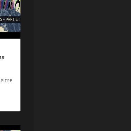
ns
APITRE