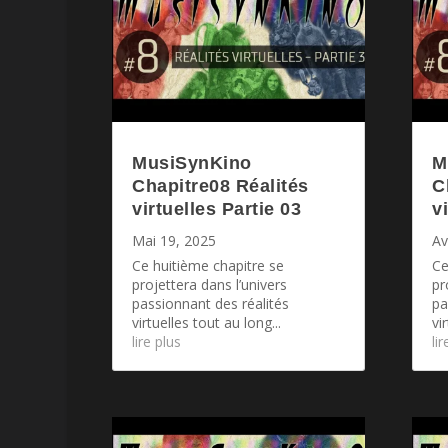
MusiSynKino
M
Chapitre08 Réalités
C
virtuelles Partie 03
v
Mai 19, 2025
Av
Ce huitième chapitre se
Ce
projettera dans l’univers
pr
passionnant des réalités
pa
virtuelles tout au long...
vi
lire plus
li