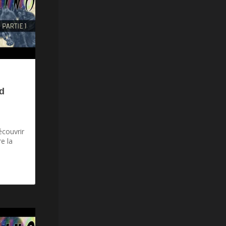
d
écouvrir
e la