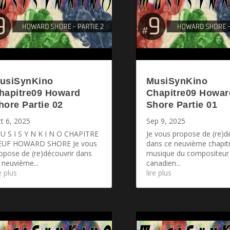
usiSynKino
MusiSynKino
hapitre09 Howard
Chapitre09 Howar
hore Partie 02
Shore Partie 01
t 6, 2025
Sep 9, 2025
U S I S Y N K I N O CHAPITRE
Je vous propose de (re)d
EUF HOWARD SHORE Je vous
dans ce neuvième chapitr
opose de (re)découvrir dans
musique du compositeur
 neuvième...
canadien...
re plus
lire plus