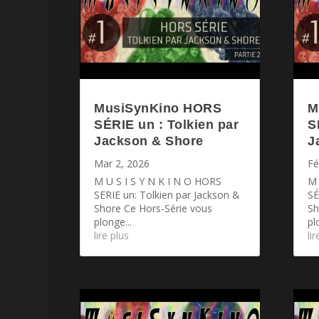
MusiSynKino HORS
M
SÉRIE un : Tolkien par
S
Jackson & Shore
J
Mar 2, 2026
Fé
M U S I S Y N K I N O HORS
M 
SERIE un: Tolkien par Jackson &
SÉ
Shore Ce Hors-Série vous
Sh
plonge...
pl
lire plus
li