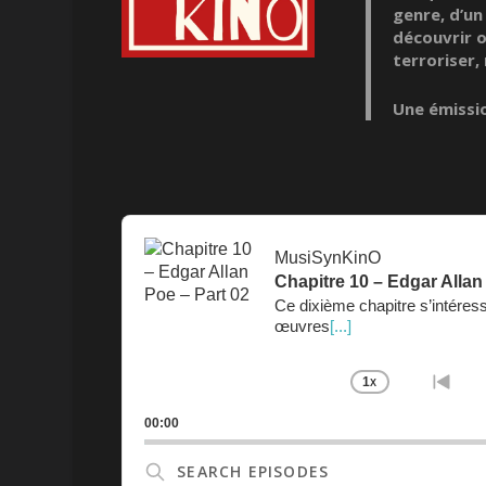
genre, d’un
découvrir 
terroriser,
Une émissio
Audio
Player
MusiSynKinO
Chapitre 10 – Edgar Allan
Ce dixième chapitre s’intéres
œuvres
[...]
1
X
CHANGE
GO
PLAYBAC
TO
00:00
RATE
PRE
EPI
Search
Episodes