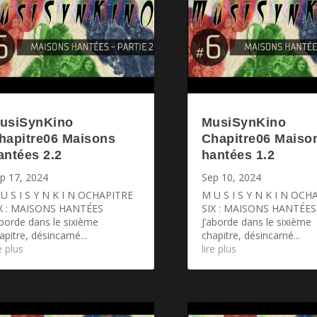
usiSynKino
MusiSynKino
hapitre06 Maisons
Chapitre06 Maiso
antées 2.2
hantées 1.2
p 17, 2024
Sep 10, 2024
U S I S Y N K I N OCHAPITRE
M U S I S Y N K I N OCH
X : MAISONS HANTÉES
SIX : MAISONS HANTÉES
aborde dans le sixième
J’aborde dans le sixième
apitre, désincarné...
chapitre, désincarné...
re plus
lire plus