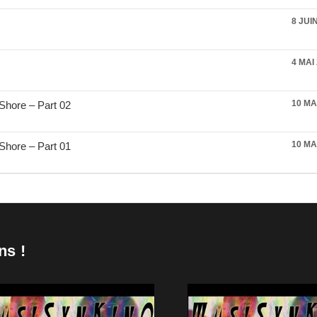
8 JUI
4 MAI
10 MA
Shore – Part 02
10 MA
Shore – Part 01
ns !