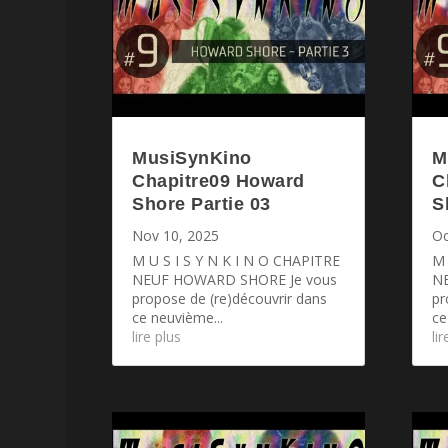
MusiSynKino
M
Chapitre09 Howard
C
Shore Partie 03
S
Nov 10, 2025
Oc
M U S I S Y N K I N O CHAPITRE
M 
NEUF HOWARD SHORE Je vous
N
propose de (re)découvrir dans
pr
ce neuvième...
ce
lire plus
li