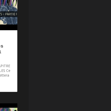
és
1
APITRE
LES Ce
ettera