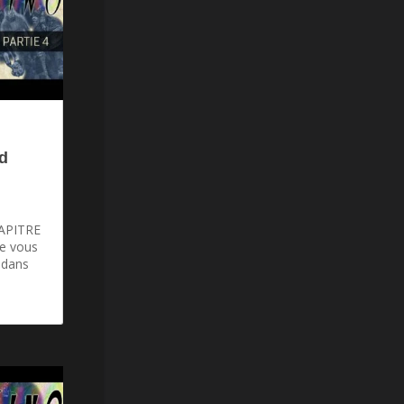
d
HAPITRE
e vous
 dans