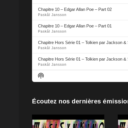
Chapitre 10 – Edgar Allan Poe – Part 02
Paskål Jansson
Chapitre 10 – Edgar Allan Poe – Part 01
Paskål Jansson
Chapitre Hors Série 01 – Tolkien par Jackson & 
Paskål Jansson
Chapitre Hors Série 01 – Tolkien par Jackson & 
Paskål Jansson
SHOW
PODCAST
INFORMATION
Écoutez nos dernières émissio