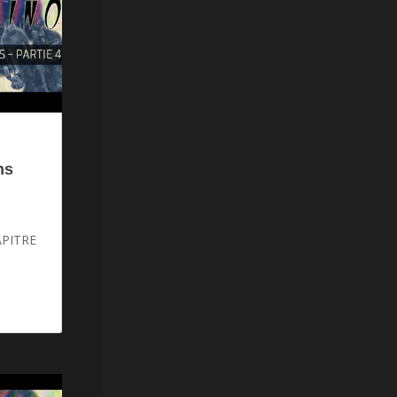
ns
APITRE