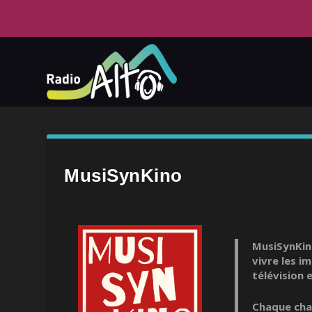
MusiSynKino
MusiSynKinO
vivre les i
télévision 
Chaque chap