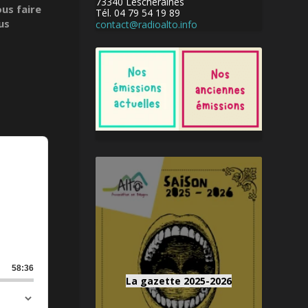
73340 Lescheraines
ous faire
Tél. 04 79 54 19 89
us
contact@radioalto.info
58:36
La gazette 2025-2026