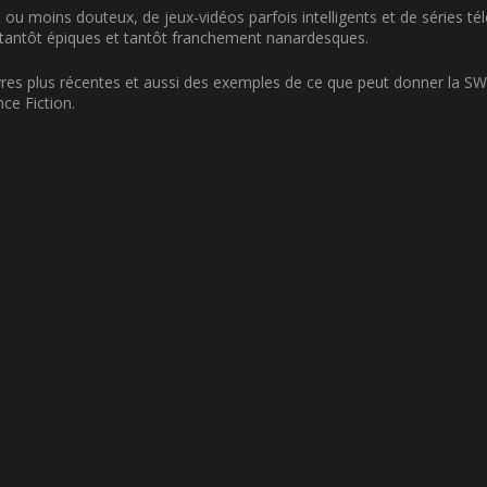
h
ou moins douteux, de jeux-vidéos parfois intelligents et de séries té
e
s tantôt épiques et tantôt franchement nanardesques.
s
h
euvres plus récentes et aussi des exemples de ce que peut donner la 
a
e Fiction.
u
t
/
b
a
s
p
o
u
r
a
u
g
m
e
n
t
e
r