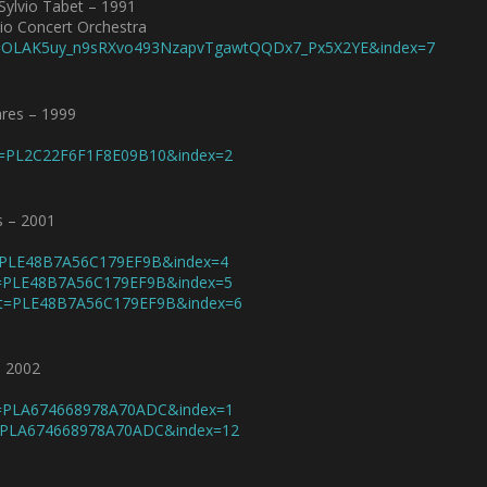
lvio Tabet – 1991
o
dio Concert Orchestra
u
st=OLAK5uy_n9sRXvo493NzapvTgawtQQDx7_Px5X2YE&index=7
d
i
m
res – 1999
i
n
t=PL2C22F6F1F8E09B10&index=2
u
e
r
 – 2001
l
e
t=PLE48B7A56C179EF9B&index=4
v
t=PLE48B7A56C179EF9B&index=5
o
st=PLE48B7A56C179EF9B&index=6
l
u
m
– 2002
e
.
st=PLA674668978A70ADC&index=1
t=PLA674668978A70ADC&index=12