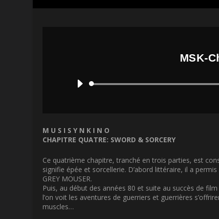
MSK-Ch
M U S I S Y N K I N O
CHAPITRE QUATRE: SWORD & SORCERY
Ce quatrième chapitre, tranché en trois parties, est 
signifie épée et sorcellerie. D’abord littéraire, il a
GREY MOUSER.
Puis, au début des années 80 et suite au succès de 
l’on voit les aventures de guerriers et guerrières s’offri
muscles…