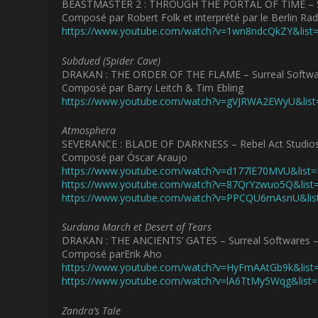
BEASTMASTER 2 : THROUGH THE PORTAL OF TIME – Sy
Composé par Robert Folk et interprété par le Berlin Ra
https://www.youtube.com/watch?v=1wn8ndcQkZY&li
Subdued (Spider Cave)
DRAKAN : THE ORDER OF THE FLAME – Surreal Softwa
Composé par Barry Leitch & Tim Ebling
https://www.youtube.com/watch?v=gVJRWA2EWyU&lis
Atmosphera
SEVERANCE : BLADE OF DARKNESS – Rebel Act Studios
Composé par Óscar Araujo
https://www.youtube.com/watch?v=d177lE70MVU&lis
https://www.youtube.com/watch?v=87QrYzwuo5Q&lis
https://www.youtube.com/watch?v=PPCQU6mAsnU&li
Surdana March et Desert of Tears
DRAKAN : THE ANCIENTS’ GATES – Surreal Softwares 
Composé parErik Aho
https://www.youtube.com/watch?v=HyFmAAtGb9k&li
https://www.youtube.com/watch?v=lA6TtMy5Wqg&lis
Zandra’s Tale