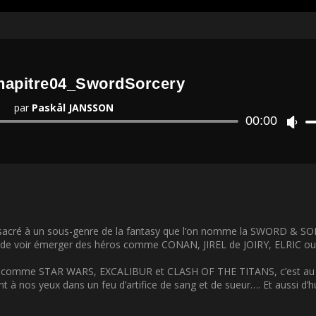
apitre04_SwordSorcery
par
Paskål JANSSON
Lecteur
00:00
U
audio
t
i
l
i
s
e
z
l
consacré à un sous-genre de la fantasy que l’on nomme la SWORD & SO
e
 permis de voir émerger des héros comme CONAN, JIREL de JOIRY, ELRIC
s
f
film comme STAR WARS, EXCALIBUR et CLASH OF THE TITANS, c’est au
l
rent à nos yeux dans un feu d’artifice de sang et de sueur…. Et aussi d’h
è
c