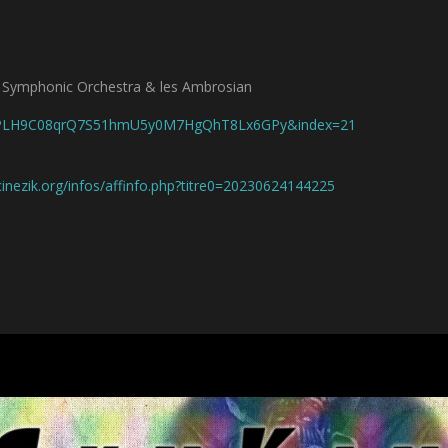
n Symphonic Orchestra & les Ambrosian
st=PLH9C08qrQ7S51hmU5y0M7HgQhT8Lx6GPy&index=21
cinezik.org/infos/affinfo.php?titre0=20230624144225