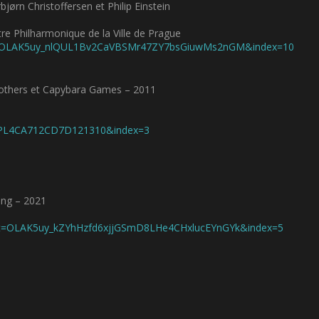
rn Christoffersen et Philip Einstein
re Philharmonique de la Ville de Prague
st=OLAK5uy_nlQUL1Bv2CaVBSMr47ZY7bsGiuwMs2nGM&index=10
hers et Capybara Games – 2011
t=PL4CA712CD7D121310&index=3
ing – 2021
st=OLAK5uy_kZYhHzfd6xjjGSmD8LHe4CHxlucEYnGYk&index=5