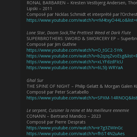
RONAL BARBAREN – Kresten Vestbjerg Andersen, Thorbjø
Lipski – 2011
Composé par Nicklas Schmidt et interprété par l’Orchest
https://www.youtube.com/watch?v=rM4txyO44Lo&li
Lone Star, Doom Sock,The Prettiest Weed et Dark Flute
SUPERBROTHERS: SWORD & SWORCERY EP – Superbrot
Composé par Jim Guthrie
https://www.youtube.com/watch?v=O_tGC2-5Yrk
https://www.youtube.com/watch?v=b2qzqZvoEsg&lis
https://www.youtube.com/watch?v=xLYFdzdFIcU
https://www.youtube.com/watch?v=6L5lJ-WRYaA
Ghal Sur
THE SPINE OF NIGHT – Philip Gelatt & Morgan Galen K
Composé par Peter Scartabello
https://www.youtube.com/watch?v=SPXM-14RNOQ&li
Le serpent, Cuisiner la reine et Ma meilleure ennemie
CONANN – Bertrand Mandico – 2023
Composé par Pierre Desprats
https://www.youtube.com/watch?v=ir7g3ZWInGc
https://www.youtube.com/watch?v=fhST4N2uAes