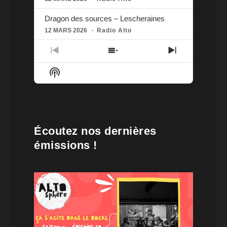
Dragon des sources – Lescheraines
12 MARS 2026
Radio Alto
PREVIOUS
SHOW
NEXT
EPISODE
EPISODES
EPISODE
SHOW
LIST
PODCAST
INFORMATION
Écoutez nos dernières
émissions !