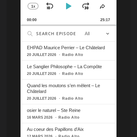
1
X
SKIP
PLAY
JUMP
CHANGE
SHARE
PLAYBACK
THIS
BACKWARD
PAUSE
FORWARD
00:00
RATE
25:17
EPISODE
Search
Episodes
EHPAD Maurice Perrier – Le Châtelard
20 JUILLET 2026
Radio Alto
Le Sanglier Philosophe – La Compôte
20 JUILLET 2026
Radio Alto
Quand les moutons s’en mêlent – Le
Châtelard
20 JUILLET 2026
Radio Alto
osier le naturel – Ste Reine
16 MARS 2026
Radio Alto
Au coeur des Papillons d’Aix
12 MARS 2026
Radio Alto