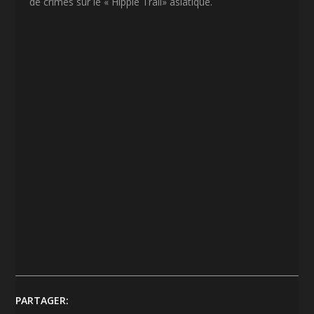
de crimes sur le « Hippie Trail» asiatique.
PARTAGER: