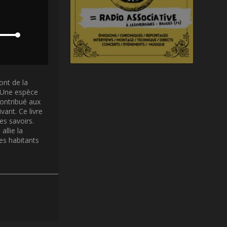
ont de la
. Une espèce
contribué aux
vant. Ce livre
es savoirs.
llie la
les habitants