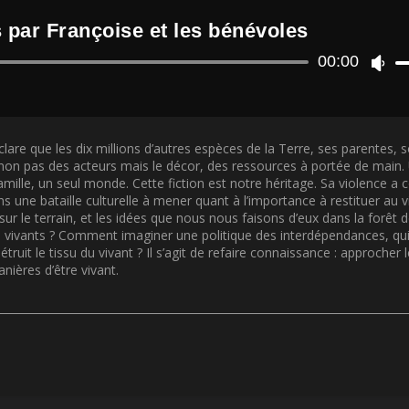
 par Françoise et les bénévoles
Lecteur
00:00
U
audio
t
i
l
i
clare que les dix millions d’autres espèces de la Terre, ses parentes, s
s
, non pas des acteurs mais le décor, des ressources à portée de main
e
famille, un seul monde. Cette fiction est notre héritage. Sa violence a 
z
ne bataille culturelle à mener quant à l’importance à restituer au vi
l
sur le terrain, et les idées que nous nous faisons d’eux dans la forêt d
e
 vivants ? Comment imaginer une politique des interdépendances, qui a
s
étruit le tissu du vivant ? Il s’agit de refaire connaissance : approcher 
f
ières d’être vivant.
l
è
c
h
e
s
h
a
u