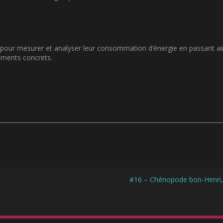
h
e
s
h
a
pour mesurer et analyser leur consommation d’énergie en passant ain
u
ements concrets.
t
/
b
a
s
p
o
u
r
a
u
g
m
#16 – Chénopode bon-Henri, 
e
n
t
e
r