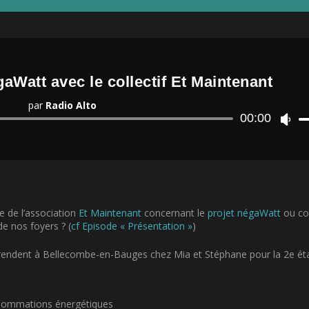
égaWatt avec le collectif Et Maintenant
par
Radio Alto
Lecteur
00:00
U
audio
t
i
l
i
s
e
z
ue de l’association
Et Maintenant
concernant le
projet négaWatt
ou c
l
de nos foyers ? (
cf Episode « Présentation »
)
e
s
e rendent à Bellecombe-en-Bauges chez Mia et Stéphane pour la 2
e
éta
f
l
è
c
nsommations énergétiques