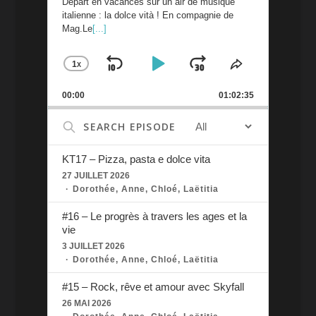
Départ en vacances sur un air de musique
italienne : la dolce vità ! En compagnie de
Mag.Le
[...]
1
X
SKIP
PLAY
JUMP
CHANGE
SHARE
PLAYBACK
THIS
BACKWARD
PAUSE
FORWARD
00:00
RATE
01:02:35
EPISODE
Search
Episodes
KT17 – Pizza, pasta e dolce vita
27 JUILLET 2026
Dorothée, Anne, Chloé, Laëtitia
#16 – Le progrès à travers les ages et la
vie
3 JUILLET 2026
Dorothée, Anne, Chloé, Laëtitia
#15 – Rock, rêve et amour avec Skyfall
26 MAI 2026