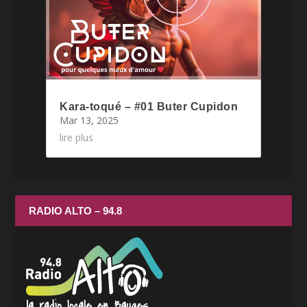
Kara-toqué – #01 Buter Cupidon
Mar 13, 2025
lire plus
RADIO ALTO – 94.8