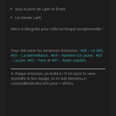
Sous la pluie
de Laeti et Émilie
La minute Laeti
Merci à Margotte pour cette technique exceptionnelle !
Pour réécouter les anciennes émissions :
#06 – Le défi
,
#05 – La bienveillance
, #04 – Ramène ton jeune
,
#03
– La joie
,
#02 – Paris
et
#01 – Buter cupidon
A chaque émission, un invité.e ! Si toi aussi tu veux
rejoindre la fine équipe, tu es la.le bienvenu.e :
contact@radioalto.info pour + d’infos.