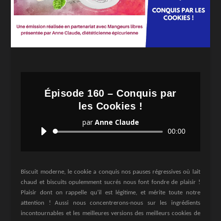
Épisode 160 – Conquis par
les Cookies !
par
Anne Claude
Lecteur
00:00
audio
Biscuit moderne, le cookie a conquis nos pauses régressives où lait
chaud et biscuits opulemment sucrés nous font fondre de plaisir !
Plaisir dont on rappelle qu’il est légitime, et mérite toute notre
attention ! Aussi nous concentrerons-nous sur les ingrédients
incontournables et les meilleures versions des meilleurs cookies de