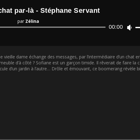
 chat par-là - Stéphane Servant
par
Zélina
Lecteur
00:00
U
audio
t
i
l
i
une vieille dame échange des messages, par l’intermédiaire d’un chat e
s
meuble d’à côté ? Sofiane est un garçon timide. Il rêverait de faire la
e
ircule d’un jardin à l’autre… Drôle et émouvant, ce boomerang révèle b
z
l
e
s
f
l
è
c
h
e
s
h
a