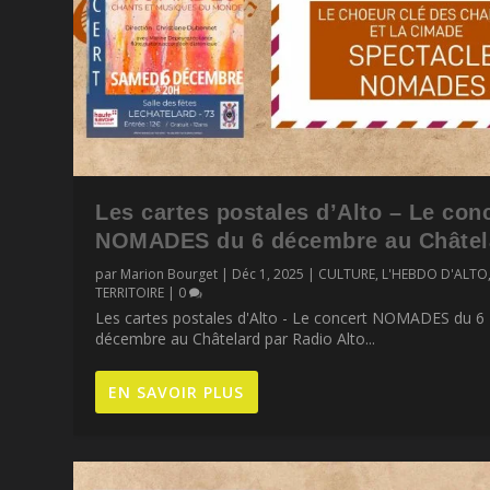
Les cartes postales d’Alto – Le con
NOMADES du 6 décembre au Châtel
par
Marion Bourget
|
Déc 1, 2025
|
CULTURE
,
L'HEBDO D'ALTO
TERRITOIRE
|
0
Les cartes postales d'Alto - Le concert NOMADES du 6
décembre au Châtelard par Radio Alto...
EN SAVOIR PLUS