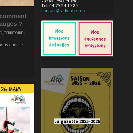
73340 Lescheraines
Tél. 04 79 54 19 89
contact@radioalto.info
: comment
Bauges ?
TO
,
TERRITOIRE
|
ous dans le
La gazette 2025-2026