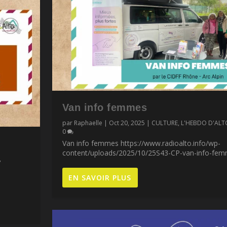
Van info femmes
par
Raphaelle
|
Oct 20, 2025
|
CULTURE
,
L'HEBDO D'ALT
0
Van info femmes https://www.radioalto.info/wp-
content/uploads/2025/10/25S43-CP-van-info-fem
,
EN SAVOIR PLUS