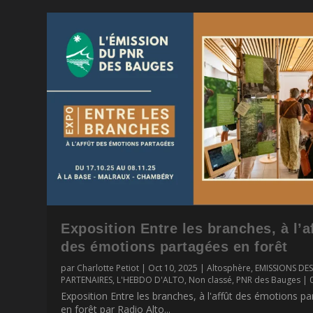
Exposition Entre les branches, à l’a
des émotions partagées en forêt
par
Charlotte Petiot
|
Oct 10, 2025
|
Altosphère
,
EMISSIONS DE
PARTENAIRES
,
L'HEBDO D'ALTO
,
Non classé
,
PNR des Bauges
|
Exposition Entre les branches, à l'affût des émotions p
en forêt par Radio Alto...