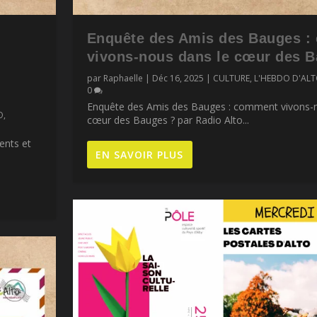
Enquête des Amis des Bauges 
vivons-nous dans le cœur des 
par
Raphaelle
|
Déc 16, 2025
|
CULTURE
,
L'HEBDO D'AL
0
Enquête des Amis des Bauges : comment vivons-n
O
,
cœur des Bauges ? par Radio Alto...
ents et
EN SAVOIR PLUS