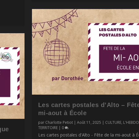
Les cartes postales d’Alto – Fêt
mi-aout à École
par
Charlotte Petiot
|
Août 11, 2025
|
CULTURE
,
L'HEBDO
TERRITOIRE
|
0
que
Les cartes postales d'Alto - Fête de la mi-aout à É