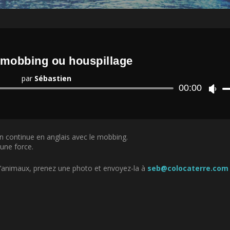
 mobbing ou houspillage
par
Sébastien
Lecteur
00:00
U
audio
t
i
l
i
en continue en anglais avec le mobbing.
s
une force.
e
z
l
 d’animaux, prenez une photo et envoyez-la à
seb@colocaterre.com
e
s
f
l
è
c