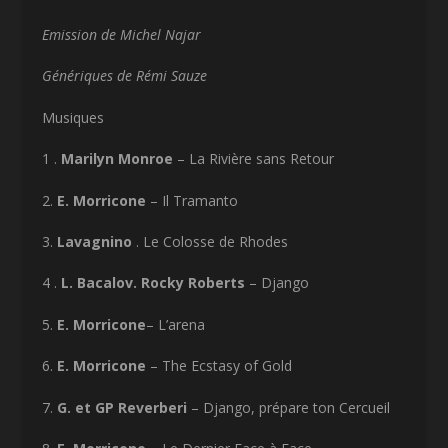
Emission de Michel Najar
Génériques de Rémi Sauze
Musiques
1 .
Marilyn Monroe
– La Rivière sans Retour
2.
E. Morricone
– Il Tramanto
3.
Lavagnino
. Le Colosse de Rhodes
4 .
L. Bacalov. Rocky Roberts
– Django
5.
E. Morricone
– L’arena
6.
E. Morricone
– The Ecstasy of Gold
7.
G. et GP Reverberi
– Django, prépare ton Cercueil