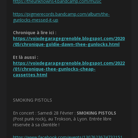
https://theunknowns4.bandcamp.com/music
https://pigmerecords.bandcamp.com/album/the-
gunlocks-messed-it-up
Chronique à lire ici :
https://voixdegaragegrenoble.blogspot.com/2020
/05/chronique-goldie-dawn-thee-gunlocks.html
Et là aussi :
https://voixdegaragegrenoble.blogspot.com/2022
/01/chronique-thee-gunlocks-cheap-
cassettes.html
SMOKING PISTOLS
En concert : Samedi 28 Février :
SMOKING PISTOLS
(Post punk rock), au Trokson, à Lyon. Entrée libre
réservée à sa clientèle !
https://www.facebook.com/events/1307623674732151