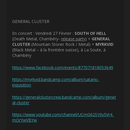
GENERAL CLUSTER
En concert : Vendredi 27 Février :
SOUTH OF HELL
(Death Metal, Chambéry-
release party
) +
GENERAL
CLUSTER
(Mountain Stoner Rock / Metal) +
MYRKVID
(Black Metal – à la frontière suisse), à La Soute, à
Chambéry
https://www.facebook.com/events/877071818053649
https://myrkvid.bandcamp.com/album/satanic-
inquisition
https://generalclustercrew.bandcamp.com/album/gener
al-cluster
https://www.youtube.com/channel/UCmG62SY0v5Vr4_
mOrYwVBYw