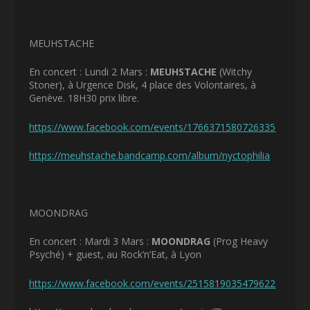
MEUHSTACHE
En concert : Lundi 2 Mars :
MEUHSTACHE
(Witchy
Stoner), à Urgence Disk, 4 place des Volontaires, à
Genève. 18H30 prix libre.
https://www.facebook.com/events/1766371580726335
https://meuhstache.bandcamp.com/album/nyctophilia
MOONDRAG
En concert : Mardi 3 Mars :
MOONDRAG
(Prog Heavy
Psyché) + guest, au Rock’n’Eat, à Lyon
https://www.facebook.com/events/2515819035479622