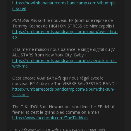
https://howlinbananarecords.bandcamp.com/album/plei
n-soleil
RUM BAR Rds
sort le nouveau EP (dont une reprise de
Tommy Keene) de HIGH ON STRESS de Minneapolis !
https://rumbarrecords.bandcamp.com/album/over-thru-
ep
Et la même maison nous balance le single digital du JV
ALL STARS from New York City, Baby !
https://rumbarrecords.bandcamp.com/track/rock-n-roll-
with-me
C’est encore
RUM BAR Rds
qui nous régal avec le
nouveau EP 4 titre de The VIBEKE SAUGESTAD BAND !
https://rumbarrecords.bandcamp.com/album/the-sun-
sessions
The TIKI IDOLS de Newark ont sorti leur 1
er
EP début
février et c’est le grand pied comme on aime !
https://www.facebook.com/TheTikiIdols
Le 27 février
ROOKIE Rds / THOUSAND ISLAND Rds