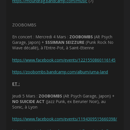
https://moundrag.bandcamp.com/music
(7)
ZOOBOMBS
En concert : Mercredi 4 Mars :
ZOOBOMBS
(Alt Psych
Garage, Japon) +
SSSIMIAN SEIZZURE
(Punk Rock No
Wave décallé), à l’Entre-Pot, à Saint-Etienne
https://www.facebook.com/events/1221550860116145
https://zoobombs.bandcamp.com/album/uma-land
ET :
Jeudi 5 Mars :
ZOOBOMBS
(Alt Psych Garage, Japon) +
NO SUICIDE ACT
(Jazz Punk, ex Berurier Noir), au
Sonic, à Lyon
https://www.facebook.com/events/1194309515660398/