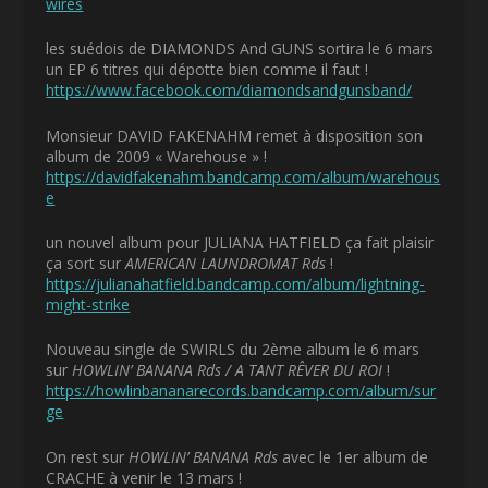
wires
les suédois de DIAMONDS And GUNS sortira le 6 mars
un EP 6 titres qui dépotte bien comme il faut !
https://www.facebook.com/diamondsandgunsband/
Monsieur DAVID FAKENAHM remet à disposition son
album de 2009 « Warehouse » !
https://davidfakenahm.bandcamp.com/album/warehous
e
un nouvel album pour JULIANA HATFIELD ça fait plaisir
ça sort sur
AMERICAN LAUNDROMAT Rds
!
https://julianahatfield.bandcamp.com/album/lightning-
might-strike
Nouveau single de SWIRLS du 2
ème
album le 6 mars
sur
HOWLIN’ BANANA Rds / A TANT RÊVER DU ROI
!
https://howlinbananarecords.bandcamp.com/album/sur
ge
On rest sur
HOWLIN’ BANANA Rds
avec le 1
er
album de
CRACHE à venir le 13 mars !