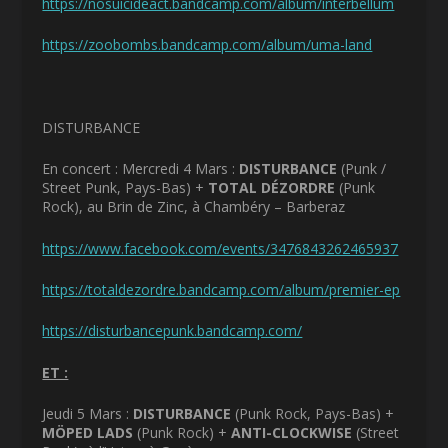
https://nosuicideact.bandcamp.com/album/interbellum
https://zoobombs.bandcamp.com/album/uma-land
DISTURBANCE
En concert : Mercredi 4 Mars :
DISTURBANCE
(Punk /
Street Punk, Pays-Bas) +
TOTAL DÉZORDRE
(Punk
Rock), au Brin de Zinc, à Chambéry – Barberaz
https://www.facebook.com/events/3476843262465937
https://totaldezordre.bandcamp.com/album/premier-ep
https://disturbancepunk.bandcamp.com/
ET :
Jeudi 5 Mars :
DISTURBANCE
(Punk Rock, Pays-Bas) +
MÖPED LADS
(Punk Rock) +
ANTI-CLOCKWISE
(Street