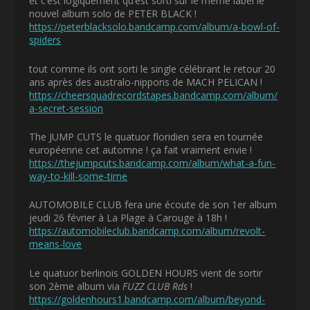
et c’est logiquement qu’est sorti sur le même label le
nouvel album solo de PETER BLACK !
https://peterblacksolo.bandcamp.com/album/a-bowl-of-
spiders
tout comme ils ont sorti le single célébrant le retour 20
ans après des australo-nippons de MACH PELICAN !
https://cheersquadrecordstapes.bandcamp.com/album/
a-secret-session
The JUMP CUTS le quatuor floridien sera en tournée
européenne cet automne ! ça fait vraiment envie !
https://thejumpcuts.bandcamp.com/album/what-a-fun-
way-to-kill-some-time
AUTOMOBILE CLUB fera une écoute de son 1
er
album
jeudi 26 février à La Plage à Carouge à 18h !
https://automobileclub.bandcamp.com/album/revolt-
means-love
Le quatuor berlinois GOLDEN HOURS vient de sortir
son 2
ème
album via
FUZZ CLUB Rds
!
https://goldenhours1.bandcamp.com/album/beyond-