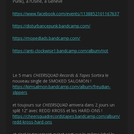
Punk), à l’Usine, à Genève
https://www.facebook.com/events/1138852101167637
https://disturbancepunk.bandcamp.com/
https://mopedlads.bandcamp.com/
https://anti-clockwise1.bandcamp.com/album/riot
Le 5 mars
CHEERSQUAD Records & Tapes
Sortira le
nouveau single de SMOKED SALOMON !
https://kimsalmon.bandcamp.com/album/freudian-
slippers
et toujours sur
CHEERSQUAD
arrivera dans 2 jours un
split 12’’ avec REDD KROSS et les HARD-ONS !
https://cheersquadrecordstapes.bandcamp.com/album/
redd-kross-hard-ons