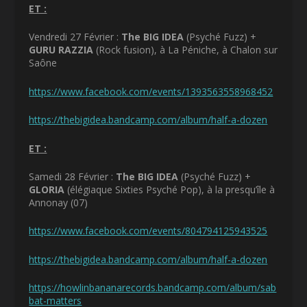
ET :
Vendredi 27 Février :
The BIG IDEA
(Psyché Fuzz) +
GURU RAZZIA
(Rock fusion), à La Péniche, à Chalon sur
Saône
https://www.facebook.com/events/1393563558968452
https://thebigidea.bandcamp.com/album/half-a-dozen
ET :
Samedi 28 Février :
The BIG IDEA
(Psyché Fuzz) +
GLORIA
(élégiaque Sixties Psyché Pop), à la presqu’île à
Annonay (07)
https://www.facebook.com/events/804794125943525
https://thebigidea.bandcamp.com/album/half-a-dozen
https://howlinbananarecords.bandcamp.com/album/sab
bat-matters