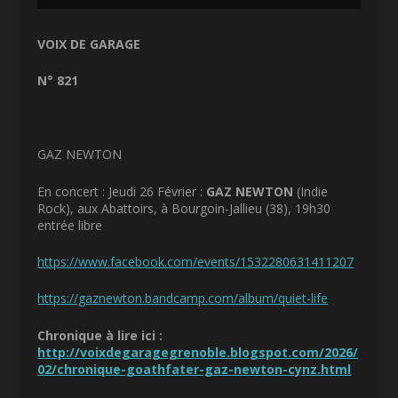
VOIX DE GARAGE
N° 821
GAZ NEWTON
En concert : Jeudi 26 Février :
GAZ NEWTON
(Indie
Rock), aux Abattoirs, à Bourgoin-Jallieu (38), 19h30
entrée libre
https://www.facebook.com/events/1532280631411207
https://gaznewton.bandcamp.com/album/quiet-life
Chronique à lire ici :
http://voixdegaragegrenoble.blogspot.com/2026/
02/chronique-goathfater-gaz-newton-cynz.html