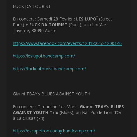
FUCK DA TOURIST
En concert : Samedi 28 Février :
LES LUPOÏ
(Street
Punk) +
FUCK DA TOURIST
(Punk), à la Loc’Ale
Taverne, 38490 Aoste
https://www.facebook.com/events/1241822521200146
https://leslupoi.bandcamp.com/
https://fuckdatourist.bandcamp.com/
Gianni TBAY’s BLUES AGAINST YOUTH
En concert : Dimanche 1
er
Mars :
Gianni TBAY’s BLUES
AGAINST YOUTH Trio
(Blues), au Bar Pub le Lion d’Or
à La Clusaz (74)
https://escapefromtoday.bandcamp.com/