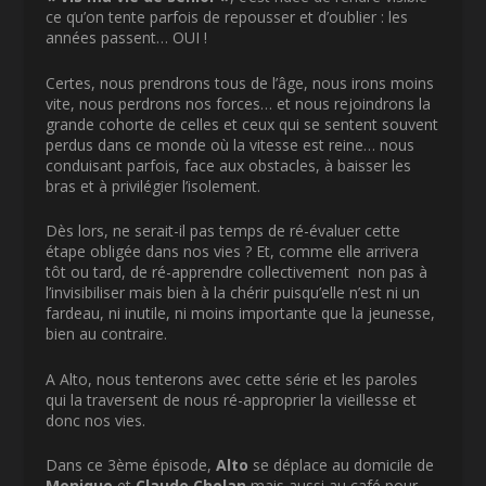
ce qu’on tente parfois de repousser et d’oublier : les
années passent… OUI !
Certes, nous prendrons tous de l’âge, nous irons moins
vite, nous perdrons nos forces… et nous rejoindrons la
grande cohorte de celles et ceux qui se sentent souvent
perdus dans ce monde où la vitesse est reine… nous
conduisant parfois, face aux obstacles, à baisser les
bras et à privilégier l’isolement.
Dès lors, ne serait-il pas temps de ré-évaluer cette
étape obligée dans nos vies ? Et, comme elle arrivera
tôt ou tard, de ré-apprendre collectivement non pas à
l’invisibiliser mais bien à la chérir puisqu’elle n’est ni un
fardeau, ni inutile, ni moins importante que la jeunesse,
bien au contraire.
A Alto, nous tenterons avec cette série et les paroles
qui la traversent de nous ré-approprier la vieillesse et
donc nos vies.
Dans ce 3ème épisode,
Alto
se déplace au domicile de
Monique
et
Claude Cholan
mais aussi au café pour