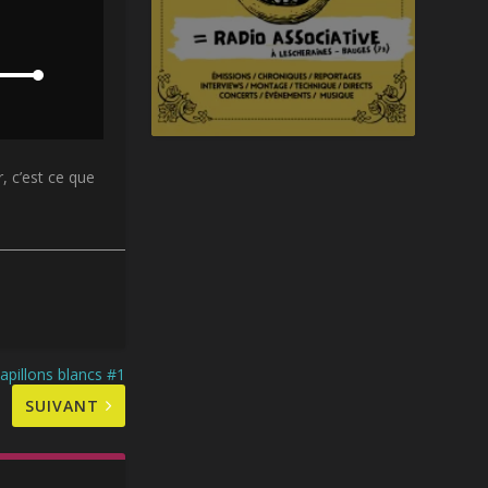
, c’est ce que
apillons blancs #1
SUIVANT