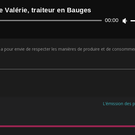
e Valérie, traiteur en Bauges
Lecteur
00:00
U
audio
t
i
l
i
i a pour envie de respecter les manières de produire et de consommer
s
e
z
l
e
s
f
l
è
c
L’émission des p
h
e
s
h
a
u