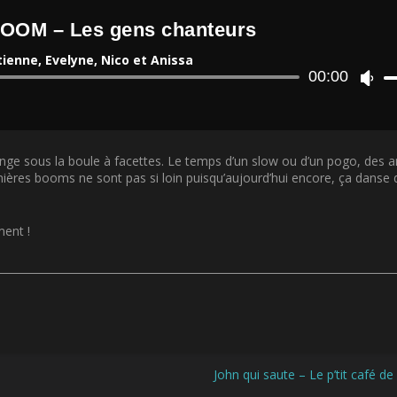
BOOM – Les gens chanteurs
tienne, Evelyne, Nico et Anissa
Lecteur
00:00
U
audio
t
i
l
i
ge sous la boule à facettes. Le temps d’un slow ou d’un pogo, des 
s
ères booms ne sont pas si loin puisqu’aujourd’hui encore, ça danse 
e
z
l
e
ment !
s
f
l
è
c
h
e
s
John qui saute – Le p’tit café de 
h
a