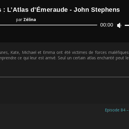
s : L’Atlas d’Émeraude - John Stephens
par
Zélina
Lecteur
00:00
U
audio
t
i
l
i
 jeunes, Kate, Michael et Emma ont été victimes de forces maléfique
s
omprendre ce qui leur est arrivé. Seul un certain atlas enchanté peut l
e
z
l
e
s
f
l
è
c
h
Episode 84 – 
e
s
h
a