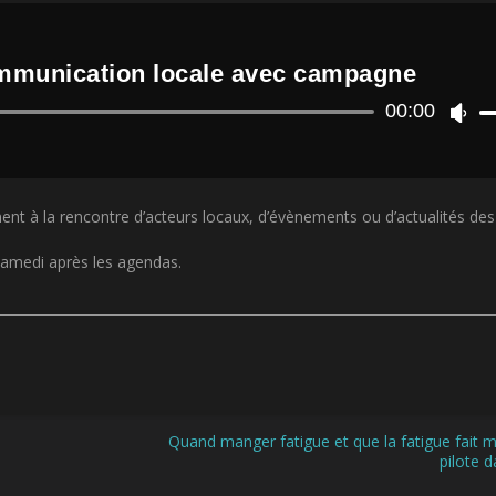
ommunication locale avec campagne
Lecteur
00:00
U
audio
t
i
l
i
nt à la rencontre d’acteurs locaux, d’évènements ou d’actualités de
s
e
z
 samedi après les agendas.
l
e
s
f
l
è
c
h
Quand manger fatigue et que la fatigue fait ma
e
pilote d
s
h