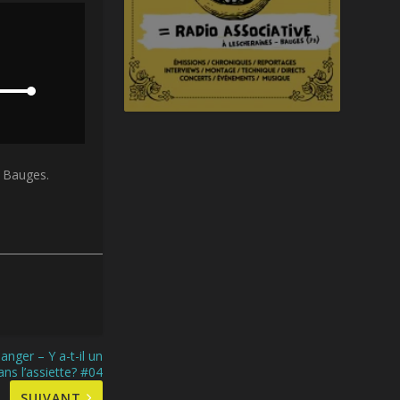
s Bauges.
nger – Y a-t-il un
ans l’assiette? #04
SUIVANT