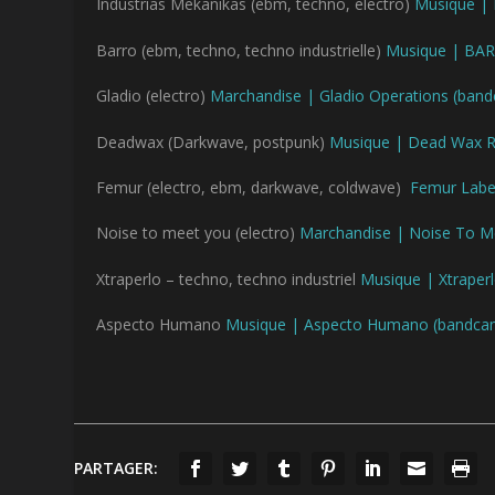
Industrias Mekanikas (ebm, techno, electro)
Musique | 
Barro (ebm, techno, techno industrielle)
Musique | BA
Gladio (electro)
Marchandise | Gladio Operations (ban
Deadwax (Darkwave, postpunk)
Musique | Dead Wax 
Femur (electro, ebm, darkwave, coldwave)
Femur Label
Noise to meet you (electro)
Marchandise | Noise To 
Xtraperlo – techno, techno industriel
Musique | Xtraper
Aspecto Humano
Musique | Aspecto Humano (bandca
PARTAGER: