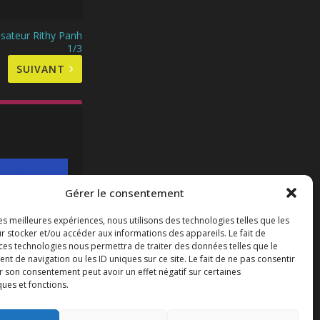
lisateur Rithy Panh
1/3
SUIVANT
Gérer le consentement
les meilleures expériences, nous utilisons des technologies telles que les
r stocker et/ou accéder aux informations des appareils. Le fait de
 ces technologies nous permettra de traiter des données telles que le
 de navigation ou les ID uniques sur ce site. Le fait de ne pas consentir
ntières :
r son consentement peut avoir un effet négatif sur certaines
 Bernard
ques et fonctions.