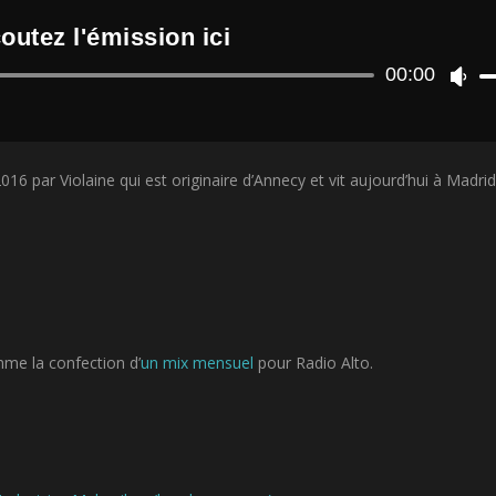
outez l'émission ici
Lecteur
00:00
U
audio
t
i
l
i
6 par Violaine qui est originaire d’Annecy et vit aujourd’hui à Madrid
s
e
z
l
e
s
f
l
è
mme la confection d’
un mix mensuel
pour Radio Alto.
c
h
e
s
h
a
u