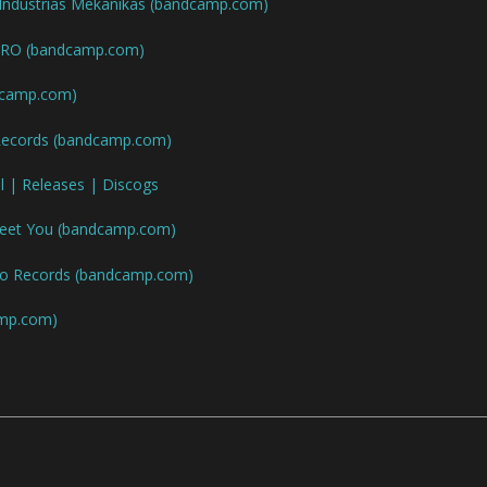
Industrias Mekanikas (bandcamp.com)
t
/
RRO (bandcamp.com)
b
a
dcamp.com)
s
p
Records (bandcamp.com)
o
u
 | Releases | Discogs
r
a
u
Meet You (bandcamp.com)
g
m
lo Records (bandcamp.com)
e
n
mp.com)
t
e
r
o
u
d
i
m