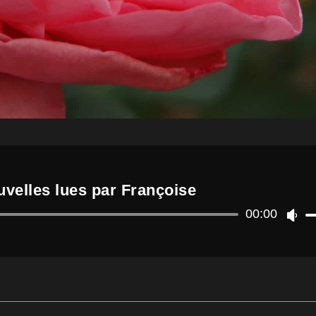
velles lues par Françoise
Lecteur
00:00
U
audio
t
i
l
i
s
e
z