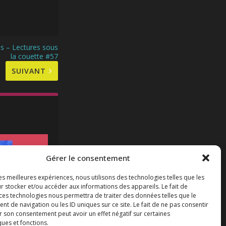
s – Lectures sous
la couette #57
SUIVANT
Gérer le consentement
les meilleures expériences, nous utilisons des technologies telles que les
r stocker et/ou accéder aux informations des appareils. Le fait de
 ces technologies nous permettra de traiter des données telles que le
 de navigation ou les ID uniques sur ce site. Le fait de ne pas consentir
que, de bons
r son consentement peut avoir un effet négatif sur certaines
-il un pilote
ques et fonctions.