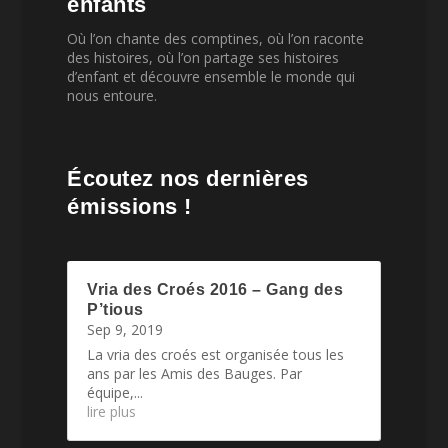
enfants
Où l’on chante des comptines, où l’on raconte
des histoires, où l’on partage ses histoires
d’enfant et découvre ensemble le monde qui
nous entoure.
Écoutez nos dernières
émissions !
Vria des Croés 2016 – Gang des
P’tious
Sep 9, 2019
La vria des croés est organisée tous les
ans par les Amis des Bauges. Par
équipe,...
lire plus