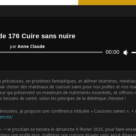
de 176 Cuire sans nuire
par
Anne Claude
Lecteur
00:00
U
audio
t
i
l
i
es précieuses, en protéines fantastiques, et abîmer vitamines, minérau
s
ar choisir des matériaux de cuisson sains pour nos poêles et nos ma
e
ceur qui préservent un maximum de nutriments essentiels, et offron
z
besoins de santé, selon les principes de la diététique chinoise !
l
e
s
téressées, je propose une
conférence
intitulée « Cuissons saines », + d’
f
rences/
l
è
 »
-> le prochain se tiendra le dimanche 9 février 2025, pour faire ense
c
t dans une poêle inox, maîtriser une cuisson étuvée sans ajout d’eau 