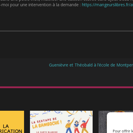
h
ez-moi pour une intervention à la demande :
https://mangeurslibres.fr/at
e
s
h
a
u
t
/
b
a
s
p
Guenièvre et Théobald à l’école de Montpe
o
u
r
a
u
g
m
e
n
t
e
Pour offrir 
r