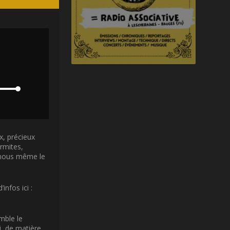
x, précieux
rmites,
s-nous même le
infos ici :
mble le
ni de matière