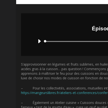
Épiso
S’approvisionner en légumes et fruits sublimes, en huil
acides gras à la cuisson… pas question ! Commençons p
apprenons à maîtriser le feu pour des cuissons en dou
luxe de choisir nos modes de cuisson en fonction de nos 
– Pour les collectivités, associations, mutuelles in
https://mangeurslibres.fr/ateliers-et-conferences/confe
– Également un
Atelier cuisine
« Cuissons douces
fameux « test de la goutte d’eau », cuire un œuf au pla