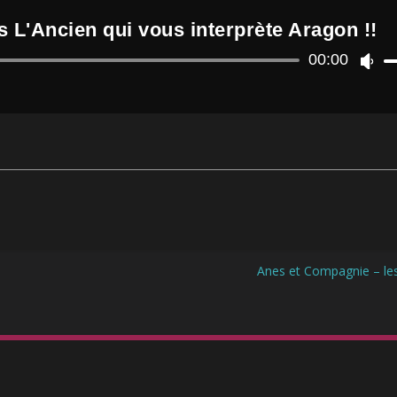
 L'Ancien qui vous interprète Aragon !!
Lecteur
00:00
U
audio
t
i
l
i
s
e
z
l
e
s
f
l
Anes et Compagnie – les
è
c
h
e
s
h
a
u