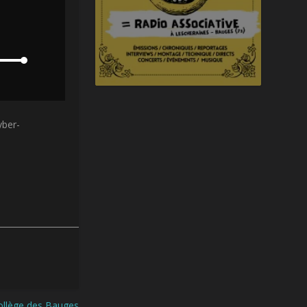
yber-
ollège des Bauges