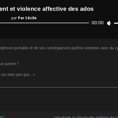
nt et violence affective des ados
par
Par Cécile
Lecteur
00:00
U
audio
t
i
l
i
 téléphone portable et de ses conséquences parfois violentes avec du c
s
e
z
l
ue parent ?
e
s
, oui mais pas que… »
f
l
è
c
h
e
s
h
 #2
reportage au forum des métiers du c
a