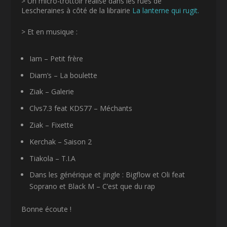
> Un micro-trottoir réalisé dans les rues de
Lescheraines à côté de la librairie
La lanterne qui rugit.
> Et en musique :
Iam – Petit frère
Diam’s – La boulette
Ziak – Galerie
Clvs7.3 feat KDS77 – Méchants
Ziak – Fixette
Kerchak – Saison 2
Tiakola – T.I.A
Dans les générique et jingle : Bigflow et Oli feat
Soprano et Black M – C’est que du rap
Bonne écoute !