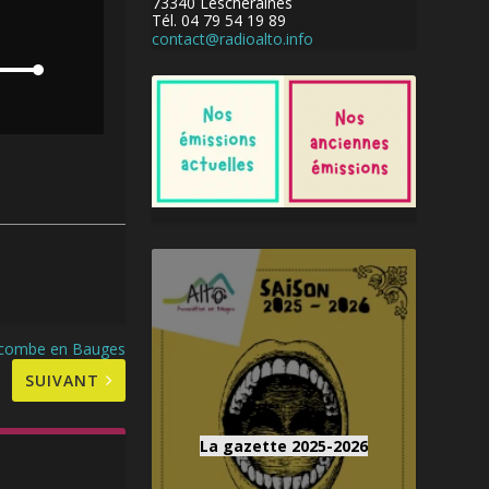
73340 Lescheraines
Tél. 04 79 54 19 89
contact@radioalto.info
lecombe en Bauges
SUIVANT
La gazette 2025-2026