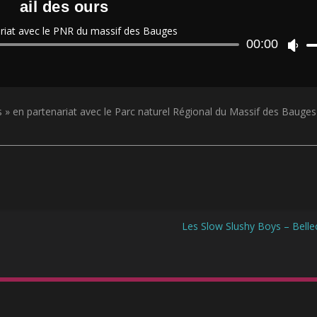
ail des ours
riat avec le PNR du massif des Bauges
Lecteur
00:00
U
audio
t
i
l
i
s » en partenariat avec le Parc naturel Régional du Massif des Bauges
s
e
z
l
e
s
f
l
è
Les Slow Slushy Boys – Bel
c
h
e
s
h
a
u