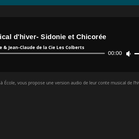
cal d'hiver- Sidonie et Chicorée
e & Jean-Claude de la Cie Les Colberts
Lecteur
00:00
U
audio
t
i
l
i
à École, vous propose une version audio de leur conte musical de l’hi
s
e
z
l
e
s
f
l
è
c