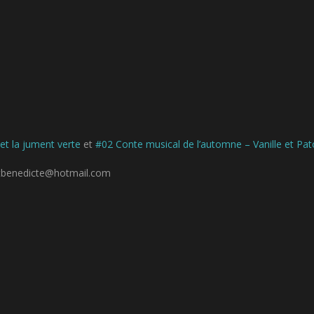
h
e
s
h
a
u
t
/
b
a
s
 et la jument verte
et
#02 Conte musical de l’automne – Vanille et Pa
p
o
ertbenedicte@hotmail.com
u
r
a
u
g
m
e
n
t
e
r